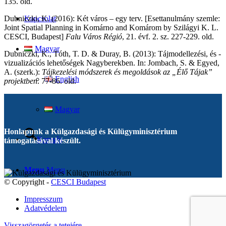
135. old.
Kapcsolat
Dubniczki, K. (2016): Két város – egy terv. [Esettanulmány szemle:
Joint Spatial Planning in Komárno and Komárom by Szilágyi K. L.
CESCI, Budapest]
Falu Város Régió
, 21. évf. 2. sz. 227-229. old.
Magyar
Dubniczki, K., Tóth, T. D. & Duray, B. (2013): Tájmodellezési, és -
vizualizációs lehetőségek Nagyberekben. In: Jombach, S. & Egyed,
A. (szerk.):
Tájkezelési módszerek és megoldások az „Élő Tájak”
English
projektben
. 77-86. old.
Magyar
Honlapunk a Külgazdasági és Külügyminisztérium
Keresés
támogatásával készült.
Menu
Menu
© Copyright -
CESCI Budapest
Impresszum
Adatvédelem
Visszagörgetés a tetejére