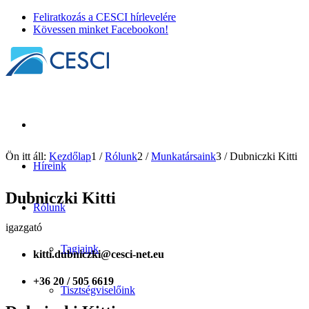
Feliratkozás a CESCI hírlevelére
Kövessen minket Facebookon!
Ön itt áll:
Kezdőlap
1
/
Rólunk
2
/
Munkatársaink
3
/
Dubniczki Kitti
Híreink
Dubniczki Kitti
Rólunk
igazgató
Tagjaink
kitti.dubniczki@cesci-net.eu
+36 20 / 505 6619
Tisztségviselőink