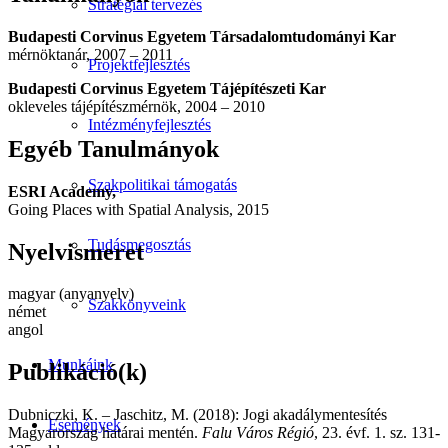
Stratégiai tervezés
Budapesti Corvinus Egyetem Társadalomtudományi Kar
mérnöktanár, 2007 – 2011
Projektfejlesztés
Budapesti Corvinus Egyetem Tájépítészeti Kar
okleveles tájépítészmérnök, 2004 – 2010
Intézményfejlesztés
Egyéb Tanulmányok
Szakpolitikai támogatás
ESRI Academy,
Going Places with Spatial Analysis, 2015
Tudásmegosztás
Nyelvismeret
magyar (anyanyelv)
Szakkönyveink
német
angol
Munkáink
Publikáció(k)
Dubniczki, K. – Jaschitz, M. (2018): Jogi akadálymentesítés
Események
Magyarország határai mentén.
Falu Város Régió
, 23. évf. 1. sz. 131-