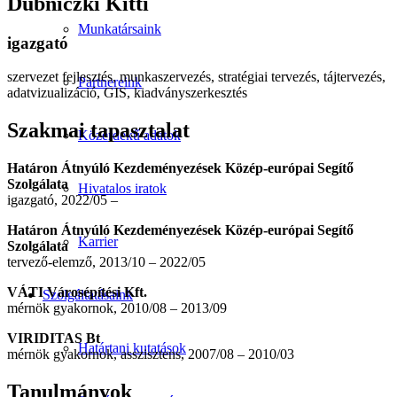
Dubniczki Kitti
Munkatársaink
igazgató
szervezet fejlesztés, munkaszervezés, stratégiai tervezés, tájtervezés,
Partnereink
adatvizualizáció, GIS, kiadványszerkesztés
Szakmai tapasztalat
Közérdekű adatok
Határon Átnyúló Kezdeményezések Közép-európai Segítő
Szolgálata
Hivatalos iratok
igazgató, 2022/05 –
Határon Átnyúló Kezdeményezések Közép-európai Segítő
Karrier
Szolgálata
tervező-elemző, 2013/10 – 2022/05
VÁTI Városépítési Kft.
Szolgáltatásaink
mérnök gyakornok, 2010/08 – 2013/09
VIRIDITAS Bt
Határtani kutatások
mérnök gyakornok, asszisztens, 2007/08 – 2010/03
Tanulmányok