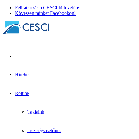
Feliratkozás a CESCI hírlevelére
Kövessen minket Facebookon!
Híreink
A Határon Átnyúló Monitoring Hálózat
éves találkozója
Rólunk
Egyéb hír
+
Térinformatika
| 2025. február 11.
Tagjaink
Tisztségviselőink