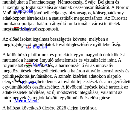
munkájukat a Franciaország, Németország, Svájc, Belgium és
Luxemburg foglalkoztatási adatainak összehasonlításáról. A Nordic
Kapcsolat
Mobility Project jövőbeli célja egy biztonságos, költséghatékony
adatközpont létrehozása a statisztikák megosztásához. Az Eurostat
munkacsoportja a határon átnyúló funkcionális városi területek
meghatározására összpontosít.
Magyar
Az előadásokat izgalmas beszélgetés követte, melyben a
megfogalmazott gondolatok továbbfejlesztésére nyílt lehetőség.
English
A különböző platformok és projektek egyre nagyobb érdeklődést
mutatnak a határon átnyúló adatelemzés és vizualizáció iránt. A
Magyar
folyamatos együttműködés, a harmonizáció és az innovatív
megközelítések elengedhetetlenek a határon átnyúló kormányzás és
politikaalkotás javításához. A szintén kísérleti adatokon alapuló
elemzések elengedhetetlenek a további fejlesztések és a megerősített
Keresés
együttműködés ösztönzéséhez. A jövőbeni lépések közé tartozik az
adatkészletek bővítése, az új módszerek integrálása, valamint az
intézmények és régiók közötti együttműködés elősegítése.
Menu
Menu
A hálózat következő ülésére 2026 elején kerül sor.