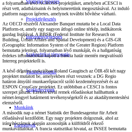
Stratégiai tervezés
a folyamatban lévő ACROSS projektjüket, amelyben aCESCI is
részt vett, adatbázisaink és helyismeretünk megosztásával. Az induló
platform nagyon ígéretes, amelynek további bővítése várható.
Projektfejlesztés
Az OECD részéről Alexandre Banquet mutatta be a Local Data
Platform-ot, amely egy nagyon átfogó online térkép, indikátorok
gazdag listájával. A BBSR (Federal Institute for Research on
Intézményfejlesztés
Building, Urban Affairs and Spatial Development) és a GIS-GR
(Geographic Information System of the Greater Region) Platform
bemutatta jelenlegi, folyamatban lévő munkáját, és a hallgatóság
Szakpolitikai támogatás
érdekes információkat kapott a francia határ mentén megvalósuló
Interreg projektekről is.
A késő délutáni szekcióban Roland Gaugitsch az ÖIR-től két nagy
Tudásmegosztás
projektet mutatott be, amelyekben részt vesznek: a DG Regio
határon átnyúló munkaerőpiacról szóló kezdeményezését és az
ESPON CrossGov projektet. Ez utóbbiban a CESCI is fontos
Szakkönyveink
szerepet játszik. Ezeken kívül remek előadásokat hallhattunk a
német-lengyel határmenti tevékenységekről és az akadálymentesítési
elemzésről.
Munkáink
A második nap a német Statistik der Bundesagentur für Arbeit
előadásával kezdődött. Egy nagy projekten dolgoznak, ahol az
irányítószámok alapján azonosítják a külföldről érkező
Események
munkavállalókat. A francia statisztikai hivatal, az INSEE bemutatta