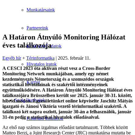
Munkatársaink
Partnereink
A Határon Átnyúló Monitoring Hálózat
éves találkozója
Közérdekű adatok
Egyéb hír
+
Térinformatika
| 2025. február 11.
Hivatalos iratok
A CESCI 2023 óta aktívan részt vesz a Cross-Border
Monitoring Network munkájában, amely egy német
kezdeményezés Németország és a szomszédos országok
Karrier
statisztikai hivatalainak és szakértői intézményeinek
együttműködésére. A Határon Átnyúló Monitoring Hálózat éves
találkozójára Brüsszelben került sor 2025. január 30-31. között,
Szolgáltatásaink
hibrid módon. Egyesületünket online képviselte Jaschitz Mátyás
igazgató és Jánosi Viktória vezető térinformatikai szakértő. A
találkozó két napra oszlott, január 30-án a felhasználók, január
31-én pedig a statisztikai hivatalok előadásaival.
Határtani kutatások
Az első nap számos izgalmas előadást tartalmazott. Többek között
Matteo Berzi, a Joint Research Center (JRC) munkatársa mutatta be