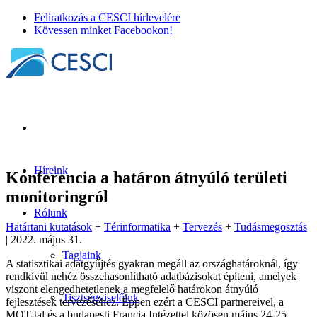
Feliratkozás a CESCI hírlevelére
Kövessen minket Facebookon!
Híreink
Konferencia a határon átnyúló területi
monitoringról
Rólunk
Határtani kutatások
+
Térinformatika
+
Tervezés
+
Tudásmegosztás
| 2022. május 31.
Tagjaink
A statisztikai adatgyűjtés gyakran megáll az országhatároknál, így
rendkívül nehéz összehasonlítható adatbázisokat építeni, amelyek
viszont elengedhetetlenek a megfelelő határokon átnyúló
Tisztségviselőink
fejlesztések tervezéséhez. Éppen ezért a CESCI partnereivel, a
MOT-tal és a budapesti Francia Intézettel közösen május 24-25.