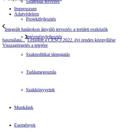
Stratégiai tervezés
Impresszum
Adatvédelem
Projektfejlesztés
Integrált határokon átnyúló tervezés: a területi eszközök
Intézményfejlesztés
használata...
Lezajlott a CESCI 2022. évi rendes közgyűlése
Visszagörgetés a tetejére
Szakpolitikai támogatás
Tudásmegosztás
Szakkönyveink
Munkáink
Események