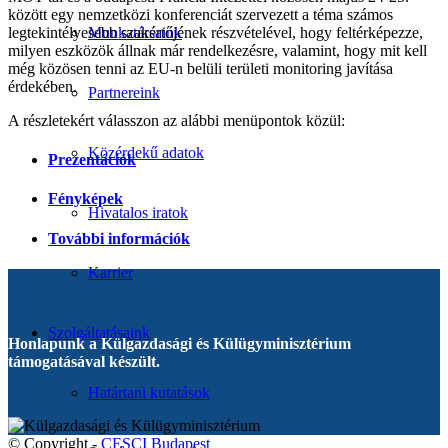
között egy nemzetközi konferenciát szervezett a téma számos
legtekintélyesebb szakértőjének részvételével, hogy feltérképezze,
Munkatársaink
milyen eszközök állnak már rendelkezésre, valamint, hogy mit kell
még közösen tenni az EU-n belüli területi monitoring javítása
érdekében.
Partnereink
A részletekért válasszon az alábbi menüpontok közül:
Közérdekű adatok
Prezentációk
Fényképek
Hivatalos iratok
További információk
Karrier
Szolgáltatásaink
Honlapunk a Külgazdasági és Külügyminisztérium
támogatásával készült.
Határtani kutatások
© Copyright -
CESCI Budapest