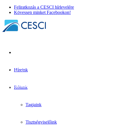
Feliratkozás a CESCI hírlevelére
Kövessen minket Facebookon!
Híreink
Felhívás tanulmányok benyújtására: A hat
Tudásmegosztás
| 2025. november 27.
Rólunk
Tagjaink
Tisztségviselőink