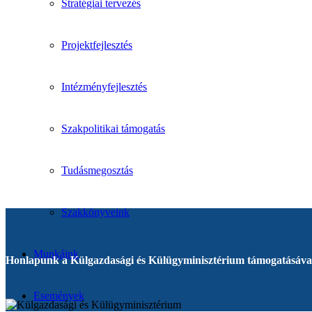
Stratégiai tervezés
Projektfejlesztés
Intézményfejlesztés
Szakpolitikai támogatás
Tudásmegosztás
Szakkönyveink
Munkáink
Honlapunk a Külgazdasági és Külügyminisztérium támogatásával
Események