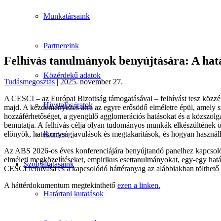
Munkatársaink
Partnereink
Felhívás tanulmányok benyújtására: A hat
Közérdekű adatok
Tudásmegosztás
| 2025. november 27.
A CESCI – az Európai Bizottság támogatásával – felhívást tesz közz
Hivatalos iratok
majd. A kezdeményezés arra az egyre erősödő elméletre épül, amely sz
hozzáférhetőséget, a gyengülő agglomerációs hatásokat és a közszolgá
bemutatja. A felhívás célja olyan tudományos munkák elkészültének 
előnyök, hatékonyságjavulások és megtakarítások, és hogyan használh
Karrier
Az ABS 2026-os éves konferenciájára benyújtandó panelhez kapcsolódó
elméleti megközelítéseket, empirikus esettanulmányokat, egy-egy hatá
Szolgáltatásaink
CESCI felhívása és a kapcsolódó háttéranyag az alábbiakban tölthető l
A háttérdokumentum megtekinthető
ezen a linken.
Határtani kutatások