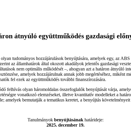
áron átnyúló együttműködés gazdasági előny
é olyan tudományos hozzájárulások benyújtására, amelyek egy, az ABS 2
erint az államhatárok által okozott akadályok jelentős gazdasági vesz
ltatások nem optimális működését –, ahogyan azt a határon átnyúló inte
ösztönzése, amelyek hozzájárulnak annak jobb megértéséhez, miként mé
atók fel ezek az együttműködés további finanszírozására.
 felhívás olyan háromoldalas összefoglalók benyújtását várja, amelye
rtérségre vonatkozó elemzéseket, illetve kvantitatív modelleket a határ
e; amelyek bemutatják a tematikus keretet, a benyújtás követelményeit 
Tanulmányok
benyújtásának
határideje:
2025. december 19.