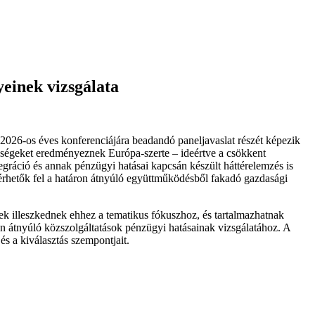
einek vizsgálata
026-os éves konferenciájára beadandó paneljavaslat részét képezik
teségeket eredményeznek Európa-szerte – ideértve a csökkent
gráció és annak pénzügyi hatásai kapcsán készült háttérelemzés is
rhetők fel a határon átnyúló együttműködésből fakadó gazdasági
k illeszkednek ehhez a tematikus fókuszhoz, és tartalmazhatnak
on átnyúló közszolgáltatások pénzügyi hatásainak vizsgálatához. A
és a kiválasztás szempontjait.