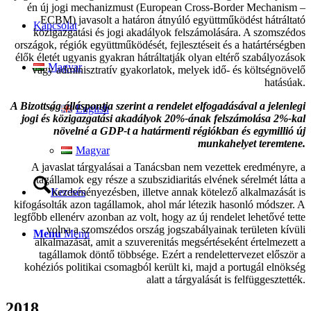
én új jogi mechanizmust (European Cross-Border Mechanism –
ECBM) javasolt a határon átnyúló együttműködést hátráltató
Kapcsolat
közigazgatási és jogi akadályok felszámolására. A szomszédos
országok, régiók együttműködését, fejlesztéseit és a határtérségben
élők életét ugyanis gyakran hátráltatják olyan eltérő szabályozások
Magyar
vagy adminisztratív gyakorlatok, melyek idő- és költségnövelő
hatásúak.
A Bizottság álláspontja szerint a rendelet elfogadásával a jelenlegi
English
jogi és közigazgatási akadályok 20%-ának felszámolása 2%-kal
növelné a GDP-t a határmenti régiókban és egymillió új
munkahelyet teremtene.
Magyar
A javaslat tárgyalásai a Tanácsban nem vezettek eredményre, a
tagállamok egy része a szubszidiaritás elvének sérelmét látta a
kezdeményezésben, illetve annak kötelező alkalmazását is
Keresés
kifogásolták azon tagállamok, ahol már létezik hasonló módszer. A
legfőbb ellenérv azonban az volt, hogy az új rendelet lehetővé tette
volna a szomszédos ország jogszabályainak területen kívüli
Menu
Menu
alkalmazását, amit a szuverenitás megsértéseként értelmezett a
tagállamok döntő többsége. Ezért a rendelettervezet először a
kohéziós politikai csomagból került ki, majd a portugál elnökség
alatt a tárgyalását is felfüggesztették.
2018