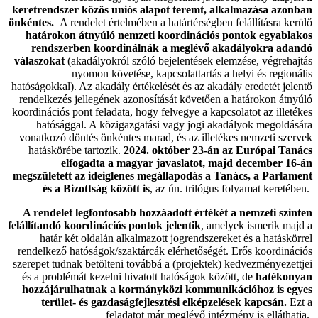
keretrendszer közös uniós alapot teremt, alkalmazása azonban
önkéntes.
A rendelet értelmében a határtérségben felállításra kerülő
határokon átnyúló nemzeti koordinációs pontok egyablakos
rendszerben koordinálnák a meglévő akadályokra adandó
válaszokat
(akadályokról szóló bejelentések elemzése, végrehajtás
nyomon követése, kapcsolattartás a helyi és regionális
hatóságokkal). Az akadály értékelését és az akadály eredetét jelentő
rendelkezés jellegének azonosítását követően a határokon átnyúló
koordinációs pont feladata, hogy felvegye a kapcsolatot az illetékes
hatósággal. A közigazgatási vagy jogi akadályok megoldására
vonatkozó döntés önkéntes marad, és az illetékes nemzeti szervek
hatáskörébe tartozik.
2024. október 23-án az Európai Tanács
elfogadta a magyar javaslatot, majd december 16-án
megszületett az ideiglenes megállapodás a Tanács, a Parlament
és a Bizottság között is
, az ún. trilógus folyamat keretében.
A rendelet legfontosabb hozzáadott értékét a nemzeti szinten
felállítandó koordinációs pontok jelentik
, amelyek ismerik majd a
határ két oldalán alkalmazott jogrendszereket és a hatáskörrel
rendelkező hatóságok/szaktárcák elérhetőségét. Erős koordinációs
szerepet tudnak betölteni továbbá a (projektek) kedvezményezettjei
és a problémát kezelni hivatott hatóságok között, de
hatékonyan
hozzájárulhatnak a kormányközi kommunikációhoz is egyes
terület- és gazdaságfejlesztési elképzelések kapcsán.
Ezt a
feladatot már meglévő intézmény is elláthatja.