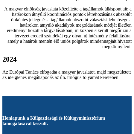
A magyar elnökség javaslata közelítette a tagállamok álláspontjait: a
határokon átnyúló koordinációs pontok létrehozásának abszolút
önkéntes jellege és a tagállamok abszolút választási lehetősége a
határokon átnyúló akadályok megoldásának módját illetően
eredményt hozott a tárgyalásokban, miközben sikerült megőrizni a
tervezet eredeti szándékát egy olyan új intézmény felállítására,
amely a határok mentén élő uniós polgárok mindennapjait hivatott
megkönnyíteni.
2024
Az Európai Tanács elfogadta a magyar javaslatot, majd megszületett
az ideiglenes megállapodás az ún. trilógus folyamat keretében.
Honlapunk a Külgazdasági és Külügyminisztérium
támogatásával készült.