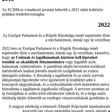
Az ECBM-re vonatkozó javaslat bekerült a 2021 utáni kohéziós
politikai rendeletcsomagba.
2022
Az Európai Parlament és a Régiók Bizottsága ismét napirendre tűzte
a mechanizmust, immár egy új verzióban
2022-ben az Európai Parlament és a Régiók Bizottsága ismét
napirendre tűzte a mechanizmust, immár egy új verzióban, kiemelve,
hogy
az Uniónak és tagállamainak közösen kell lépéseket
tenniük az akadályok felszámolására
vagy legalább azok
hatásainak csökkentésére. A pandémia idején bevezetett korlátozó
intézkedések hatásai jelentős muníciót szolgáltattak az eszköz
támogatói számára. A Bizottság a tagállamok és az uniós szervek
álláspontjait figyelembe véve igyekezett új lendületet adni a
koncepció tárgyalásának, és a szubszidiaritás elvét tiszteletben tartva
biztosította a tagállamok jogalkotási előjogait. A tervezet azonban az
új formájában is széles körű ellenkezést váltott ki, és a belga uniós
elnökség idején felmerült az esetleges visszavonásának gondolata is.
A magyar elnökség a brüsszeli Állandó Képviselet munkatársain
keresztül egy olyan megoldást javasolt, amely alapján
a