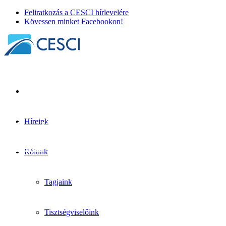
Feliratkozás a CESCI hírlevelére
Kövessen minket Facebookon!
Híreink
Elfogadás előtt a BRIDGEforEU rendelet
Szakpolitika
| 2025. január 21.
Rólunk
Tagjaink
Tisztségviselőink