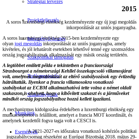
Stratégiai tervezés
2015
Projektfejlesztés
A soros luxemburgi elnökség kezdeményezte egy új jogi megoldás
inkorporálását az uniós joganyagba.
A soros luxemburgi elnökség 2015-ben kezdeményezte egy
Intézményfejlesztés
olyan
jogi megoldás
inkorporálását az uniós joganyagba, amely
kivételes, és jól lehatárolt esetekben lehetővé tenné egy szomszédos
ország jogszabályainak alkalmazását egy másik ország területén.
Szakpolitikai támogatás
A legtöbbet említett példa e tekintetben a franciaországi
Strasbourgot a németországi Kehllel összekapcsoló villamosjárat
Tudásmegosztás
volt, amelynek megvalósítását az eltérő szabályozások egy évtizedig
hátráltatták. Ilyenkor a francia villamosokra vonatkozó
szabályokat az ECBM alkalmazhatóvá tette volna a német oldali
szakaszon is ahelyett, hogy a kibővített szakaszt és a járműveket
Szakkönyveink
mindkét ország jogszabályaihoz hozzá kellett igazítani.
A mechanizmus kidolgozása érdekében a luxemburgi elnökség egy
Munkáink
munkacsoportot is felállított, amelyet a francia MOT koordinált, és
amelynek kezdettől fogva tagja volt a CESCI is.
A 2021-2027-es időszakra vonatkozó kohéziós politikai
Események
jogszabálycsomag részeként az Európai Bizottság 2018. május 29-