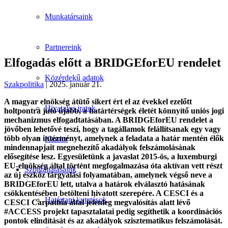
Munkatársaink
Partnereink
Elfogadás előtt a BRIDGEforEU rendelet
Közérdekű adatok
Szakpolitika
| 2025. január 21.
A magyar elnökség átütő sikert ért el az évekkel ezelőtt
Hivatalos iratok
holtpontra jutó újabb, a határtérségek életét könnyítő uniós jogi
mechanizmus elfogadtatásában. A BRIDGEforEU rendelet a
jövőben lehetővé teszi, hogy a tagállamok felállítsanak egy vagy
több olyan intézményt, amelynek a feladata a határ mentén élők
Karrier
mindennapjait megnehezítő akadályok felszámolásának
elősegítése lesz. Egyesületünk a javaslat 2015-ös, a luxemburgi
EU-elnökség által történt megfogalmazása óta aktívan vett részt
Szolgáltatásaink
az új eszköz tárgyalási folyamatában, amelynek végső neve a
BRIDGEforEU lett, utalva a határok elválasztó hatásának
csökkentésében betölteni hivatott szerepére. A CESCI és a
Határtani kutatások
CESCI Carpathia által jelenleg megvalósítás alatt lévő
#ACCESS projekt tapasztalatai pedig segíthetik a koordinációs
pontok elindítását és az akadályok szisztematikus felszámolását.