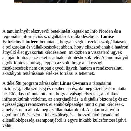
A tanulmányút résztvevői betekintést kaptak az Info Norden és a
regionális információs szolgáltatások működésébe is.
Louise
Fabricius Lindeen
bemutatta, hogyan segítik ezek a szolgáltatások
a polgárokat és vállalkozásokat abban, hogy eligazodjanak a határon
átnyúló élet gyakorlati kérdéseiben, miközben a visszatérő ügyek
alapján fontos jelzéseket is adnak a döntéshozók felé. A tanulmányút
egyik fontos tanulsága éppen az volt, hogy a lakossági
megkeresések nem csupán egyedi ügyek, hanem a rendszerszintű
akadályok feltárásának értékes forrásai is lehetnek.
A délelőtti program zárásaként
Linus Owman
a társadalmi
biztonság, felkészültség és reziliencia északi megközelítését mutatta
be. Előadása rámutatott arra, hogy a válsághelyzetek, a kritikus
infrastruktúrák védelme, az energiaellátás, a digitális biztonság és az
egészségügyi rendszerek ellenállóképessége mind olyan kérdések,
amelyek nem állnak meg az államhatároknál. A határon átnyúló
együttműködés ezért a felkészültség és a hosszú távú társadalmi
ellenállóképesség szempontjából is egyre inkább kulcsfontosságúvá
válik.