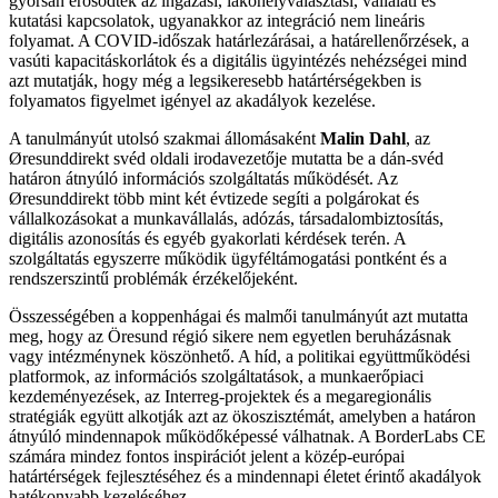
gyorsan erősödtek az ingázási, lakóhelyválasztási, vállalati és
kutatási kapcsolatok, ugyanakkor az integráció nem lineáris
folyamat. A COVID-időszak határlezárásai, a határellenőrzések, a
vasúti kapacitáskorlátok és a digitális ügyintézés nehézségei mind
azt mutatják, hogy még a legsikeresebb határtérségekben is
folyamatos figyelmet igényel az akadályok kezelése.
A tanulmányút utolsó szakmai állomásaként
Malin Dahl
, az
Øresunddirekt svéd oldali irodavezetője mutatta be a dán-svéd
határon átnyúló információs szolgáltatás működését. Az
Øresunddirekt több mint két évtizede segíti a polgárokat és
vállalkozásokat a munkavállalás, adózás, társadalombiztosítás,
digitális azonosítás és egyéb gyakorlati kérdések terén. A
szolgáltatás egyszerre működik ügyféltámogatási pontként és a
rendszerszintű problémák érzékelőjeként.
Összességében a koppenhágai és malmői tanulmányút azt mutatta
meg, hogy az Öresund régió sikere nem egyetlen beruházásnak
vagy intézménynek köszönhető. A híd, a politikai együttműködési
platformok, az információs szolgáltatások, a munkaerőpiaci
kezdeményezések, az Interreg-projektek és a megaregionális
stratégiák együtt alkotják azt az ökoszisztémát, amelyben a határon
átnyúló mindennapok működőképessé válhatnak. A BorderLabs CE
számára mindez fontos inspirációt jelent a közép-európai
határtérségek fejlesztéséhez és a mindennapi életet érintő akadályok
hatékonyabb kezeléséhez.