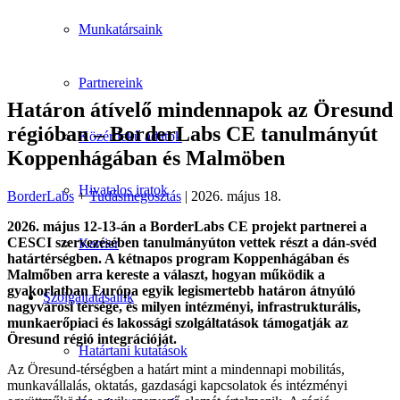
Munkatársaink
Partnereink
Határon átívelő mindennapok az Öresund
régióban – BorderLabs CE tanulmányút
Közérdekű adatok
Koppenhágában és Malmöben
Hivatalos iratok
BorderLabs
+
Tudásmegosztás
| 2026. május 18.
2026. május 12-13-án a BorderLabs CE projekt partnerei a
CESCI szervezésében tanulmányúton vettek részt a dán-svéd
Karrier
határtérségben. A kétnapos program Koppenhágában és
Malmőben arra kereste a választ, hogyan működik a
gyakorlatban Európa egyik legismertebb határon átnyúló
Szolgáltatásaink
nagyvárosi térsége, és milyen intézményi, infrastrukturális,
munkaerőpiaci és lakossági szolgáltatások támogatják az
Öresund régió integrációját.
Határtani kutatások
Az Öresund-térségben a határt mint a mindennapi mobilitás,
munkavállalás, oktatás, gazdasági kapcsolatok és intézményi