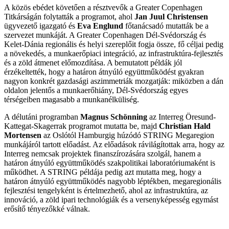
A közös ebédet követően a résztvevők a Greater Copenhagen
Titkárságán folytatták a programot, ahol
Jan Juul Christensen
ügyvezető igazgató és
Eva Englund
főtanácsadó mutatták be a
szervezet munkáját. A Greater Copenhagen Dél-Svédország és
Kelet-Dánia regionális és helyi szereplőit fogja össze, fő céljai pedig
a növekedés, a munkaerőpiaci integráció, az infrastruktúra-fejlesztés
és a zöld átmenet előmozdítása. A bemutatott példák jól
érzékeltették, hogy a határon átnyúló együttműködést gyakran
nagyon konkrét gazdasági aszimmetriák mozgatják: miközben a dán
oldalon jelentős a munkaerőhiány, Dél-Svédország egyes
térségeiben magasabb a munkanélküliség.
A délutáni programban
Magnus Schönning
az Interreg Öresund-
Kattegat-Skagerrak programot mutatta be, majd
Christian Hald
Mortensen
az Oslótól Hamburgig húzódó STRING Megaregion
munkájáról tartott előadást. Az előadások rávilágítottak arra, hogy az
Interreg nemcsak projektek finanszírozására szolgál, hanem a
határon átnyúló együttműködés szakpolitikai laboratóriumaként is
működhet. A STRING példája pedig azt mutatta meg, hogy a
határon átnyúló együttműködés nagyobb léptékben, megaregionális
fejlesztési tengelyként is értelmezhető, ahol az infrastruktúra, az
innováció, a zöld ipari technológiák és a versenyképesség egymást
erősítő tényezőkké válnak.