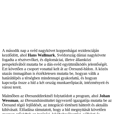
A második nap a svéd nagykövet koppenhágai rezidenciáján
kezdődött, ahol
Hans Wallmark
, Svédország dániai nagykövete
fogadta a résztvevőket, és diplomáciai, illetve államközi
perspektívából mutatta be a dán-svéd együttműködés jelentőségét.
Ezt követően a csoport vonattal kelt át az Öresund-hídon. A közös
utazás önmagában is érzékletesen mutatta be, hogyan válik a
határátlépés a térségben mindennapi gyakorlattá, és hogyan
kapcsolja össze a híd a két ország munkaerőpiacát, intézményeit és
városi tereit.
Malmőben az Øresunddirektnél folytatódott a program, ahol
Johan
Wessman
, az Øresundsinstituttet ügyvezető igazgatója mutatta be az
Öresund régió fejlődését, az integráció történeti hátterét és aktuális
kihívásait. Előadása rámutatott, hogy a híd megnyitását követően