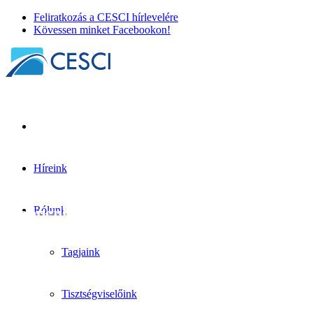
Feliratkozás a CESCI hírlevelére
Kövessen minket Facebookon!
Híreink
Határon átívelő mindennapok az Öresund
régióban – BorderLabs CE tanulmányút
Koppenhágában és Malmöben
Rólunk
BorderLabs
+
Tudásmegosztás
| 2026. május 18.
Tagjaink
Tisztségviselőink