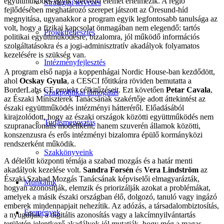
együttműködés egyik szervező elemét értelmezik. A régió
Stratégiai tervezés
fejlődésében meghatározó szerepet játszott az Öresund-híd
megnyitása, ugyanakkor a program egyik legfontosabb tanulsága az
volt, hogy a fizikai kapcsolat önmagában nem elegendő: tartós
Projektfejlesztés
politikai együttműködésre, bizalomra, jól működő információs
szolgáltatásokra és a jogi-adminisztratív akadályok folyamatos
kezelésére is szükség van.
Intézményfejlesztés
A program első napja a koppenhágai Nordic House-ban kezdődött,
ahol
Ocskay Gyula
, a CESCI főtitkára röviden bemutatta a
BorderLabs CE projekt célkitűzéseit. Ezt követően
Petar Cavala
,
Szakpolitikai támogatás
az Északi Miniszterek Tanácsának szakértője adott áttekintést az
északi együttműködés intézményi hátteréről. Előadásából
kirajzolódott, hogy az északi országok közötti együttműködés nem
Tudásmegosztás
szupranacionális modellként, hanem szuverén államok közötti,
konszenzusra és erős intézményi bizalomra épülő kormányközi
rendszerként működik.
Szakkönyveink
A délelőtt központi témája a szabad mozgás és a határ menti
akadályok kezelése volt.
Sandra Forsén
és
Vera Lindström
az
Északi Szabad Mozgás Tanácsának képviselői elmagyarázták,
Munkáink
hogyan azonosítják, elemzik és priorizálják azokat a problémákat,
amelyek a másik északi országban élő, dolgozó, tanuló vagy ingázó
emberek mindennapjait nehezítik. Az adózás, a társadalombiztosítás,
Események
a nyugdíjak, a digitális azonosítás vagy a lakcímnyilvántartás
területén jelentkező akadályok jól mutatják, hogy még a magas