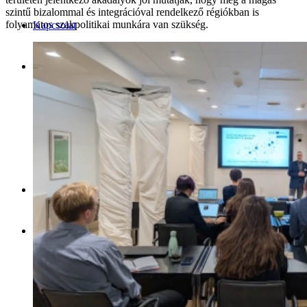
szintű bizalommal és integrációval rendelkező régiókban is
folyamatos szakpolitikai munkára van szükség.
Kapcsolat
Magyar
English
Magyar
Keresés
Menu
Menu