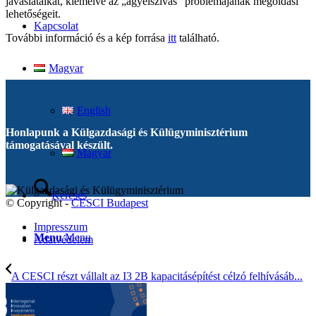
javaslataikat, kiemelve az „agyelszívás” problémájának megoldási
lehetőségeit.
Kapcsolat
További információ és a kép forrása
itt
található.
Magyar
English
Honlapunk a Külgazdasági és Külügyminisztérium
támogatásával készült.
Magyar
Keresés
© Copyright -
CESCI Budapest
Impresszum
Menu
Menu
Adatvédelem
A CESCI részt vállalt az I3 2B kapacitásépítést célzó felhívásáb...