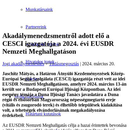
Munkatársaink
Partnereink
Akadálymenedzsmentről adott elő a
CESCI igazgatója a 2024. évi EUSDR
Közérdekű adatok
Nemzeti Meghallgatáson
Hivatalos iratok
Jogi akadálymentesítés
+
Tudásmegosztás
| 2024. március 20.
Jaschitz Mátyás, a Határon Átnyúló Kezdeményezések Közép-
Európai Segítő Szolgálata (CESCI) igazgatója részt vett az idei
Karrier
EUSDR Nemzeti Meghallgatáson, amelyre 2024. március 13-án
került sor a Budapesti Európai Ifjúsági Központban. Az idei
esemény témája a Duna Ifjúsági Tanács javaslatára a Duna
Szolgáltatásaink
régió és elsősorban Magyarország népességmegtartó ereje
(vitális és zsugorodó terek) és élhetőbb települések kialakítása
volt, a tehetségek elvándorlásának megakadályozása
Határtani kutatások
érdekében.
Az EUSDR Nemzeti Meghallgatás célja a hazai érintettek bevonása