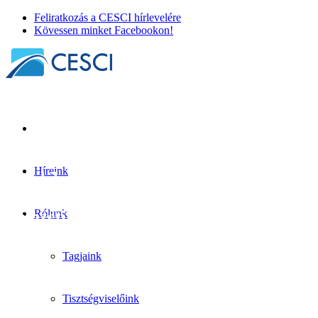
Feliratkozás a CESCI hírlevelére
Kövessen minket Facebookon!
Híreink
Akadálymenedzsmentről adott elő a
CESCI igazgatója a 2024. évi EUSDR
Nemzeti Meghallgatáson
Rólunk
Jogi akadálymentesítés
+
Tudásmegosztás
| 2024. március 20.
Tagjaink
Tisztségviselőink