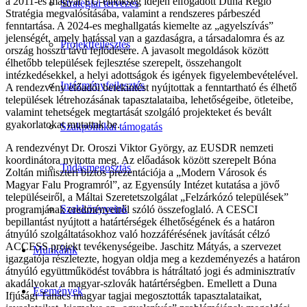
a 2011-es magyar EU-elnökség idején elfogadott Duna Régió
Stratégiai tervezés
Stratégia megvalósításába, valamint a rendszeres párbeszéd
fenntartása. A 2024-es meghallgatás kiemelte az „agyelszívás”
jelenségét, amely hatással van a gazdaságra, a társadalomra és az
Projektfejlesztés
ország hosszú távú fejlődésére. A javasolt megoldások között
élhetőbb települések fejlesztése szerepelt, összehangolt
intézkedésekkel, a helyi adottságok és igények figyelembevételével.
Intézményfejlesztés
A rendezvény előadói betekintést nyújtottak a fenntartható és élhető
települések létrehozásának tapasztalataiba, lehetőségeibe, ötleteibe,
valamint tehetségek megtartását szolgáló projekteket és bevált
gyakorlatokat mutattak be.
Szakpolitikai támogatás
A rendezvényt Dr. Oroszi Viktor György, az EUSDR nemzeti
koordinátora nyitotta meg. Az előadások között szerepelt Bóna
Tudásmegosztás
Zoltán miniszteri biztos prezentációja a „Modern Városok és
Magyar Falu Programról”, az Egyensúly Intézet kutatása a jövő
településeiről, a Máltai Szeretetszolgálat „Felzárkózó települések”
Szakkönyveink
programjának eredményeiről szóló összefoglaló. A CESCI
bepillantást nyújtott a határtérségek élhetőségének és a határon
átnyúló szolgáltatásokhoz való hozzáférésének javítását célzó
ACCESS projekt tevékenységeibe. Jaschitz Mátyás, a szervezet
Munkáink
igazgatója részletezte, hogyan oldja meg a kezdeményezés a határon
átnyúló együttműködést továbbra is hátráltató jogi és adminisztratív
akadályokat a magyar-szlovák határtérségben. Emellett a Duna
Események
Ifjúsági Tanács magyar tagjai megosztották tapasztalataikat,