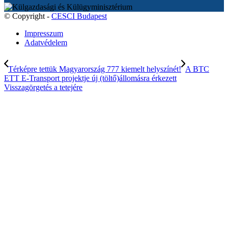
© Copyright -
CESCI Budapest
Impresszum
Adatvédelem
Térképre tettük Magyarország 777 kiemelt helyszínét!
A BTC
ETT E-Transport projektje új (töltő)állomásra érkezett
Visszagörgetés a tetejére