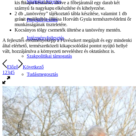
Stratégiai tervezés
kis fakapu készítése, illetve a főbejáratnál egy darab két
szárnyú fa nagykapu elkészítése és kihelyezése.
2 db „tanösvény” tájékoztató tábla készítése, valamint 1 db
gránit emléktábla állítása Horváth Gyula természetvédelmi őr
Projektfejlesztés
munkásságának tiszteletére.
Kocsányos tölgy csemeték ültetése a tanösvény mentén.
Intézményfejlesztés
A fejlesztés eredményeképp a Füvészkert megújult és egy mindenki
által elérhető, természetközeli kikapcsolódási pontot nyújtó hellyé
vált, hozzájárulva a környezeti neveléshez és oktatáshoz is.
Szakpolitikai támogatás
Előző
Következő
1
2
3
4
5
Tudásmegosztás
Szakkönyveink
Munkáink
Események