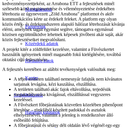
kedvezményezettjeként, az Arrabona ETT a fejlesztések minél
szélesebb körű megismertetése és véleményeztetése érdekében
Munkatársaink
létrehozta az úgynevezett „Zöld Arrabona” platformot és aktív
kommunikációra kérte az érdekelt feleket. A platform egy olyan
közös érték- és érdekrendszeren alapuló hálózat létrehozását kívánja
Partnereink
elérni, amelynek tagjai egymást segítve, támogatva egymással
közösen együttműködve lehetnek képesek jövőbeni akár saját, akár
közös fejlesztéseiket megvalósítani.
Közérdekű adatok
A projekt kitér a zöldfelület kezelésre, valamint a Füvészkertet
használók igényeinek minél magasabb fokú kielégítésére, továbbá
oktatási célú fejlesztésére.
Hivatalos iratok
A fejlesztés keretében az alábbi tevékenységek valósultak meg:
Karrier
A teljes területen található nemesnyár fafajták nem kívánatos
sarjainak levágása, kézi kaszálása, elszállítása.
A területen található akác fajok eltávolítása, terjedésük
megakadályozása kivágással, elszállítással vegyszeres
Szolgáltatásaink
kezeléssel.
A Fűvészkert főbejáratának közvetlen közelében pihenőpont
létesítése – rönkfából készített padokkal és asztalok
Határtani kutatások
elhelyezésévél, valamint a jelenleg is rendelkezésre álló
esőbeálló felújítása.
A főbejáratánál és sétány déli oldalán lévő végénél egy-egy