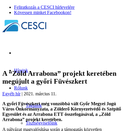
Feliratkozás a CESCI hírlevelére
Kövessen minket Facebookon!
Híreink
A “Zöld Arrabona” projekt keretében
megújult a győri Füvészkert
Rólunk
Egyéb hír
| 2021. március 11.
A győri Füvészkert még vonzóbbá vált Győr Megyei Jogú
Tagjaink
Város Önkormányzata, a Zölderő Környezetvédő és Szépítő
Egyesület és az Arrabona ETT összefogásával, a „Zöld
Arrabona” projekt keretében.
Tisztségviselőink
A pályázat magvalósítása során a támogatás közvetlen