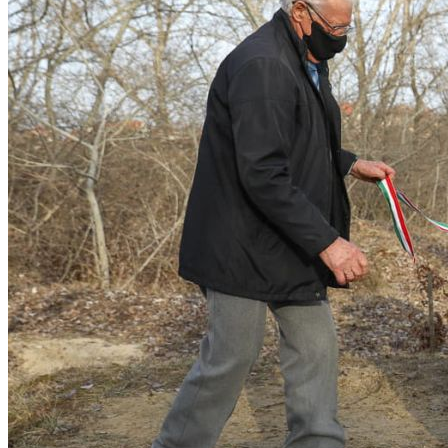
Kapcsolat
Magyar
English
Magyar
Keresés
Menu
Menu